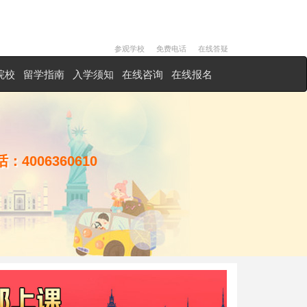
参观学校
免费电话
在线答疑
院校
留学指南
入学须知
在线咨询
在线报名
话：
4006360610